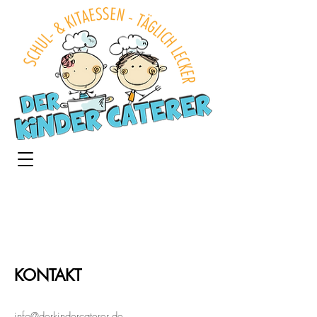
KONTAKT
info@derkindercaterer.de