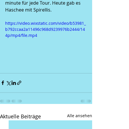
minute für jede Tour. Heute gab es 
Haschee mit Spirellis.
https://video.wixstatic.com/video/b53981_
b792ccaa2a11496c968d9239976b2444/14
4p/mp4/file.mp4
Aktuelle Beiträge
Alle ansehen