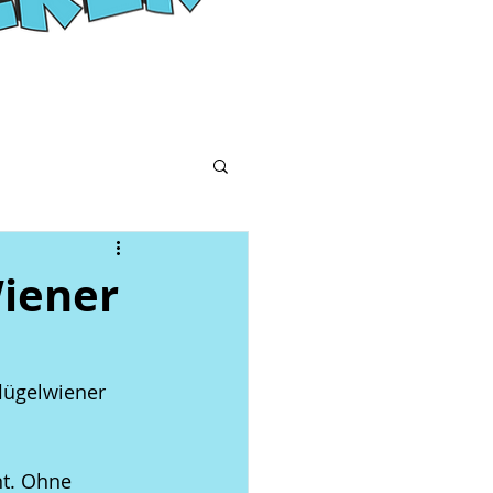
Wiener
lügelwiener 
t. Ohne 