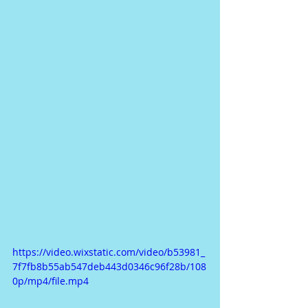
https://video.wixstatic.com/video/b53981_
7f7fb8b55ab547deb443d0346c96f28b/108
0p/mp4/file.mp4